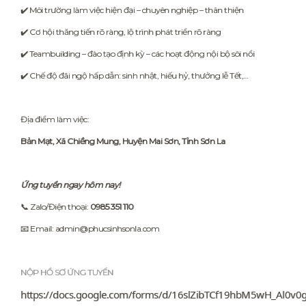
✔️ Môi trường làm việc hiện đại – chuyên nghiệp – thân thiện
✔️ Cơ hội thăng tiến rõ ràng, lộ trình phát triển rõ ràng
✔️ Teambuilding – đào tạo định kỳ – các hoạt động nội bộ sôi nổi
✔️ Chế độ đãi ngộ hấp dẫn: sinh nhật, hiếu hỷ, thưởng lễ Tết,…
Địa điểm làm việc:
Bản Mạt, Xã Chiềng Mung, Huyện Mai Sơn, Tỉnh Sơn La
Ứng tuyển ngay hôm nay!
📞 Zalo/Điện thoại:
0985 351 110
📧 Email: admin@phucsinhsonla.com
NỘP HỒ SƠ ỨNG TUYỂN
https://docs.google.com/forms/d/16slZibTCf19hbM5wH_Al