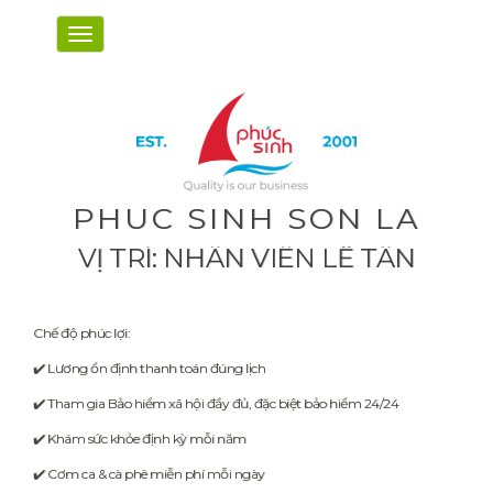
PHUC SINH SON LA
VỊ TRÍ: NHÂN VIÊN LỄ TÂN
Chế độ phúc lợi:
✔️ Lương ổn định thanh toán đúng lịch
✔️ Tham gia Bảo hiểm xã hội đầy đủ, đặc biệt bảo hiểm 24/24
✔️ Khám sức khỏe định kỳ mỗi năm
✔️ Cơm ca & cà phê miễn phí mỗi ngày