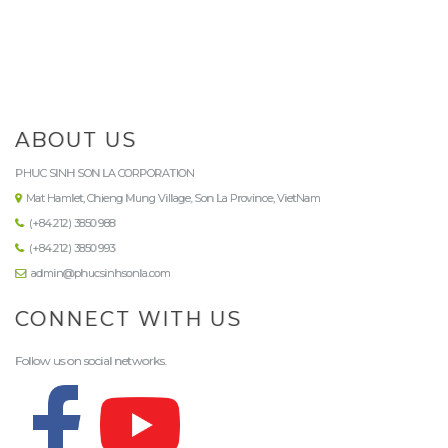
ABOUT US
PHUC SINH SON LA CORPORATION
Mat Hamlet, Chieng Mung Village, Son La Province, VietNam
(+84.212) 3850 988
(+84.212) 3850 993
admin@phucsinhsonla.com
CONNECT WITH US
Follow us on social networks.